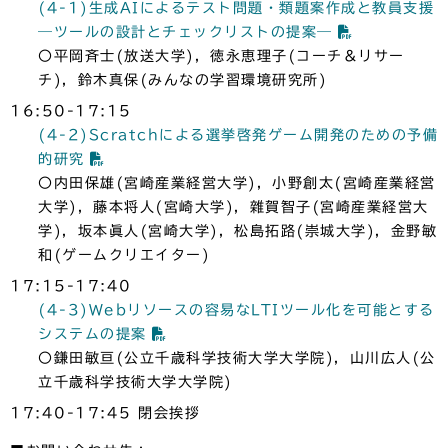
(4-1)生成AIによるテスト問題・類題案作成と教員支援
―ツールの設計とチェックリストの提案―
〇平岡斉士(放送大学)，徳永恵理子(コーチ＆リサー
チ)，鈴木真保(みんなの学習環境研究所)
16:50-17:15
(4-2)Scratchによる選挙啓発ゲーム開発のための予備
的研究
〇内田保雄(宮崎産業経営大学)，小野創太(宮崎産業経営
大学)，藤本将人(宮崎大学)，雜賀智子(宮崎産業経営大
学)，坂本眞人(宮崎大学)，松島拓路(崇城大学)，金野敏
和(ゲームクリエイター)
17:15-17:40
(4-3)Webリソースの容易なLTIツール化を可能とする
システムの提案
〇鎌田敏亘(公立千歳科学技術大学大学院)，山川広人(公
立千歳科学技術大学大学院)
17:40-17:45 閉会挨拶