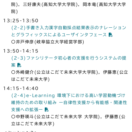
院)，三好康夫(高知大学大学院)，岡本竜(高知大学大学
院)
13:25-13:50
(2-2)手書き入力漢字自動採点結果表示のナレーション
とグラフィックスによるユーザインタフェース
〇井戸伸彦(岐阜協立大学経営学部)
13:50-14:15
(2-3)ファシリテータ初心者の支援を行うシステムの提
案
〇外崎健介(公立はこだて未来大学大学院)，伊藤恵(公立
はこだて未来大学)
14:15-14:40
(2-4)e-Learning 環境下における高い学習動機づけ
維持のための取り組み ー自律性支援から有能感・関連性
支援への拡張ー
〇中野瑛斗(公立はこだて未来大学 大学院)，伊藤恵(公
立はこだて未来大学)