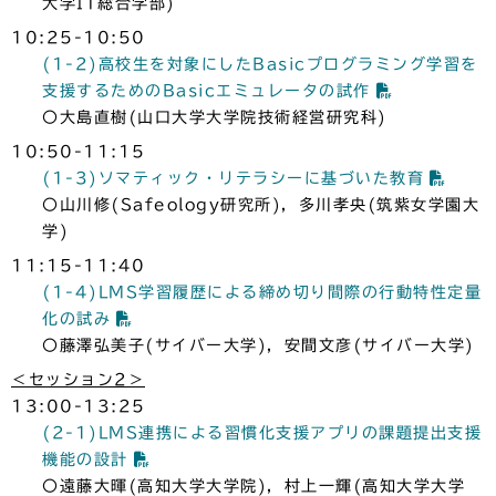
大学IT総合学部)
10:25-10:50
(1-2)高校生を対象にしたBasicプログラミング学習を
支援するためのBasicエミュレータの試作
〇大島直樹(山口大学大学院技術経営研究科)
10:50-11:15
(1-3)ソマティック・リテラシーに基づいた教育
〇山川修(Safeology研究所)，多川孝央(筑紫女学園大
学)
11:15-11:40
(1-4)LMS学習履歴による締め切り間際の行動特性定量
化の試み
〇藤澤弘美子(サイバー大学)，安間文彦(サイバー大学)
＜セッション2＞
13:00-13:25
(2-1)LMS連携による習慣化支援アプリの課題提出支援
機能の設計
〇遠藤大暉(高知大学大学院)，村上一輝(高知大学大学