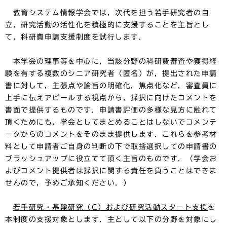
教育システム情報学会では，次代を担う若手研究者の自
立，研究活動の活性化を積極的に支援することを主旨とし
て，科研費申請支援制度を試行します．
本学会の理事等を中心に，当該分野の科研費審査や獲得経
験を有する複数のシニア研究者（匿名）が，提出された申請
書に対して，主張点や論旨の明確化，焦点化など，審査員に
上手に伝えアピールする視点から，採択に向けたコメントを
書面で提供するものです．申請書評価の多様な見方に触れて
頂くためにも，学会としてまとめることはしないでコメンテ
ータからのコメントをそのまま提供します．これらを参考材
料として申請者ご自身の判断の下で取捨選択しての申請書の
ブラッシュアップに役立てて頂く主旨のものです．（学会お
よびコメント提供者は採択に関する責任を負うことはできま
せんので，予めご承知ください．）
若手研究・基盤研究（C）および研究活動スタート支援
を
本制度の支援対象とします．主として以下の分野を対象にし