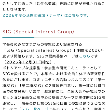
会として共通した「活性化領域」を軸に活動が推進されるこ
ととなります．
2026年度の活性化領域（テーマ）はこちらです．
SIG（Special Interest Group）
学会員のみなさまからの提案により設置される
「SIG（Special Interest Group）」制度を2026年
度より開始します．SIGの提案募集ページは
こちら
です
（
2025年12月31日締切
）．
ボトムアップな提案型・参加型の研究コミュニティとして
SIGを設けることで，本学会における会員主体での研究活性
化をめざします．コミュニティの活動レベルに応じて「第一
種SIG」「第二種SIG」の2種類を用意し，第一種には費用
面での支援も行います．基本的には，全国大会や研究会での
セッション企画などを中心に提案グループが主体的にSIGを
運営し，一般会員は任意のSIGに自由に参加登録できるもの
とします（
SIG一覧ページ
にあるフォームから加入・脱退で