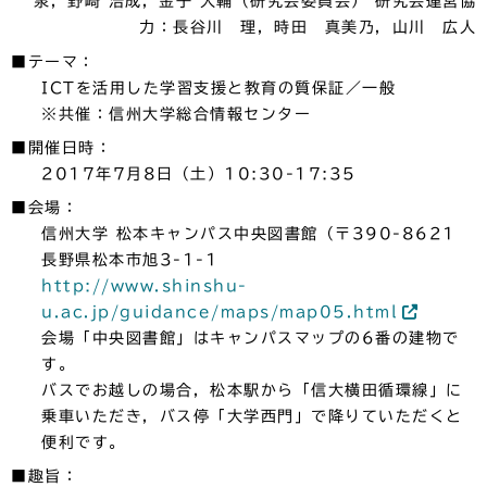
泉，野崎 浩成，金子 大輔（研究会委員会） 研究会運営協
力：長谷川 理，時田 真美乃，山川 広人
■テーマ：
ICTを活用した学習支援と教育の質保証／一般
※共催：信州大学総合情報センター
■開催日時：
2017年7月8日（土）10:30-17:35
■会場：
信州大学 松本キャンパス中央図書館（〒390-8621
長野県松本市旭3-1-1
http://www.shinshu-
u.ac.jp/guidance/maps/map05.html
会場「中央図書館」はキャンパスマップの6番の建物で
す。
バスでお越しの場合，松本駅から「信大横田循環線」に
乗車いただき，バス停「大学西門」で降りていただくと
便利です。
■趣旨：