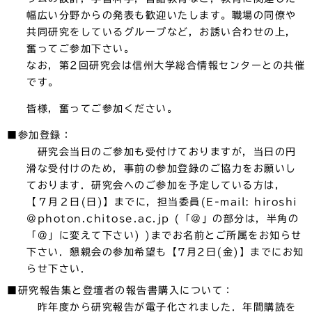
幅広い分野からの発表も歓迎いたします。職場の同僚や
共同研究をしているグループなど，お誘い合わせの上，
奮ってご参加下さい。
なお，第2回研究会は信州大学総合情報センターとの共催
です。
皆様，奮ってご参加ください。
■参加登録：
研究会当日のご参加も受付けておりますが，当日の円
滑な受付けのため，事前の参加登録のご協力をお願いし
ております．研究会へのご参加を予定している方は，
【７月２日(日)】までに，担当委員(E-mail: hiroshi
＠photon.chitose.ac.jp (「＠」の部分は，半角の
「@」に変えて下さい) )までお名前とご所属をお知らせ
下さい．懇親会の参加希望も【7月2日(金)】までにお知
らせ下さい．
■研究報告集と登壇者の報告書購入について：
昨年度から研究報告が電子化されました．年間購読を