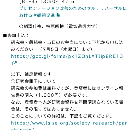
(B1-3) 13:50-14:15
プレゼンテーション改善のためのセルフリハーサルに
おける客観視促進
〇稲澤佳祐，柏原昭博（電気通信大学）
■参加申込：
研究会・懇親会・当日のお弁当について下記から申し込
みください。（7月5日（水曜日）まで）
https://goo.gl/forms/pk1ZQnLXTIip8RE13
以下，補足情報です。
①研究会冊子について
研究会の参加費は無料ですが，登壇者にはオンライン報
告書の購入（1,000円）が必要です。
なお，登壇者本人が研究会資料を年間購読されている場
合は，その限りではありません。
このことについての詳細は，下記をご覧ください。
https://www.jsise.org/society_research/par
ticipate/