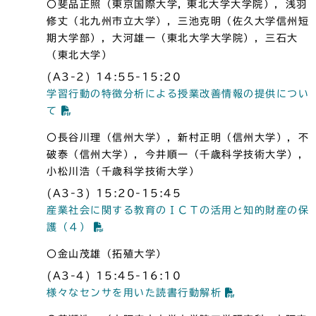
〇斐品正照（東京国際大学, 東北大学大学院），浅羽
修丈（北九州市立大学），三池克明（佐久大学信州短
期大学部），大河雄一（東北大学大学院），三石大
（東北大学）
(A3-2) 14:55-15:20
学習行動の特徴分析による授業改善情報の提供につい
て
〇長谷川理（信州大学），新村正明（信州大学），不
破泰（信州大学），今井順一（千歳科学技術大学），
小松川浩（千歳科学技術大学）
(A3-3) 15:20-15:45
産業社会に関する教育のＩＣＴの活用と知的財産の保
護（４）
〇金山茂雄（拓殖大学）
(A3-4) 15:45-16:10
様々なセンサを用いた読書行動解析