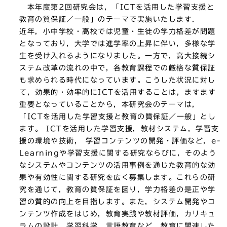
本年度第2回研究会は，「ICTを活用した学習支援と
教育の質保証／一般」のテーマで実施いたします．
近年，小中学校・高校では児童・生徒の学力格差が問題
となっており，大学では進学率の上昇に伴い，多様な学
生を受け入れるようになりました。一方で，高大接続シ
ステム改革の流れの中で，各教育課程での厳格な質保証
も求められる時代になっています。こうした状況に対し
て，効果的・効率的にICTを活用することは，ますます
重要となっていることから，本研究会のテーマは，
「ICTを活用した学習支援と教育の質保証／一般」とし
ます。 ICTを活用した学習支援，教材システム，学習支
援の環境や技術， 学習コンテンツの開発・評価など，e-
Learningや学習支援に関する研究ならびに，そのよう
なシステムやコンテンツの活用事例を通じた教育的な効
果や有効性に関する研究を広く募集します。これらの研
究を通じて，教育の質保証を図り，学力格差の是正や学
習の質的の向上を目指します。また，システム開発やコ
ンテンツ作成をはじめ，教育実践や教材評価，カリキュ
ラムの設計，学習科学，言語教育など，教育に関連した