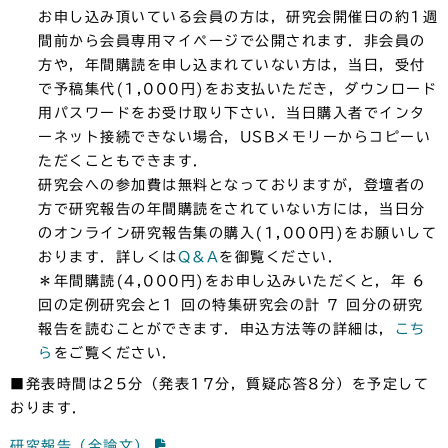
お申し込み頂いている会員の方は，研究会開催日の約1週
間前から会員専用マイページで公開されます．非会員の
方や，年間購読を申し込まれていない方は，当日，受付
で予稿集代(1,000円)をお支払いただき，ダウンロード
用パスワードをお受け取り下さい．当日購入者でインタ
ーネット接続できない場合，USBメモリーからコピーい
ただくこともできます．
研究会への参加費は無料となっておりますが，登壇者の
方で研究報告の年間購読をされていない方には，当日分
のオンライン研究報告集の購入(1,000円)をお願いして
おります．詳しくは
Q＆A
を御覧ください．
＊年間購読(4,000円)をお申し込みいただくと，年 6
回の定例研究会と1 回の特集研究会の計 7 回分の研究
報告を読むことができます．申込方法等の詳細は，
こち
ら
をご覧ください．
■発表時間は25分（発表17分，質疑応答8分）を予定して
おります．
研究報告（全論文）