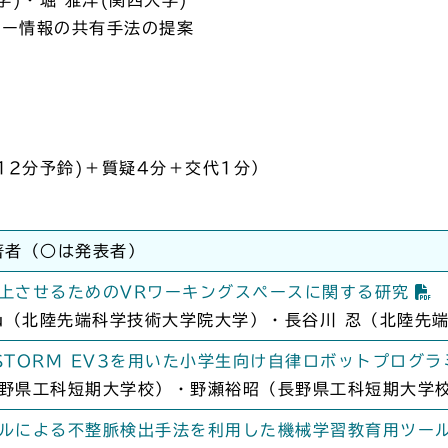
ビュー情報の共有手法の提案
12分予鈴)＋質疑4分＋交代1分）
著者（○は発表者）
上させるためのVRワーキングスペースに関する研究
nshu（北陸先端科学技術大学院大学）・長谷川 忍（北陸
NDSTORM EV3を用いた小学生向け自律ロボットプログ
野県工科短期大学校）・野瀬裕昭（長野県工科短期大学
ルによる不整脈検出手法を利用した機械学習教育用ツー