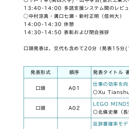
13:40-14:00 多読支援システム間のレ
◯中村涼真・溝口七瀬・新村正明（信州大）
14:00-14:30 休憩
14:30-14:50 表彰および閉会挨拶
口頭発表は，交代も含めて20分（発表15分(
発表形式
順序
発表タイトル 
仕事の効率を向
口頭
A01
○Xu Tia
LEGO MI
口頭
A02
○北條史華（長
反辞書確率モデ