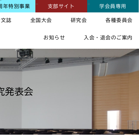
周年特別事業
支部サイト
学会員専用
論文誌
全国大会
研究会
各種委員会
お知らせ
入会・退会のご案内
究発表会