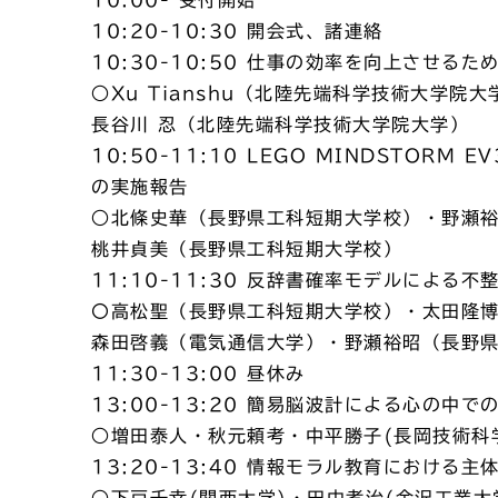
10:20-10:30 開会式、諸連絡
10:30-10:50 仕事の効率を向上させる
○Xu Tianshu（北陸先端科学技術大学院大
長谷川 忍（北陸先端科学技術大学院大学）
10:50-11:10 LEGO MINDSTO
の実施報告
○北條史華（長野県工科短期大学校）・野瀬
桃井貞美（長野県工科短期大学校）
11:10-11:30 反辞書確率モデルによ
〇高松聖（長野県工科短期大学校）・太田隆
森田啓義（電気通信大学）・野瀬裕昭（長野
11:30-13:00 昼休み
13:00-13:20 簡易脳波計による心の中
○増田泰人・秋元頼考・中平勝子(長岡技術科
13:20-13:40 情報モラル教育における
○下戸千幸(関西大学)・田中孝治(金沢工業大学