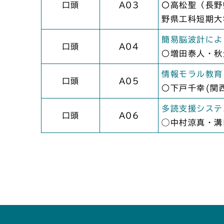
口頭
A03
〇高松聖（長野
野県工科短期大
簡易脳波計によ
口頭
A04
○増田泰人・秋
情報モラル教育
口頭
A05
○下戸千幸(関
多読支援システ
口頭
A06
◯中村涼真・溝