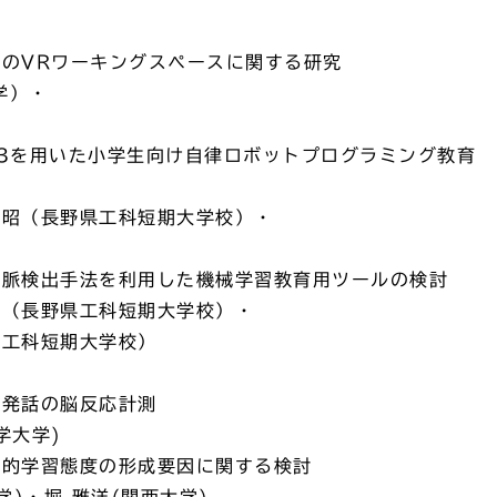
ためのVRワーキングスペースに関する研究
学）・
RM EV3を用いた小学生向け自律ロボットプログラミング教育
裕昭（長野県工科短期大学校）・
る不整脈検出手法を利用した機械学習教育用ツールの検討
博（長野県工科短期大学校）・
県工科短期大学校）
での発話の脳反応計測
学大学)
主体的学習態度の形成要因に関する検討
)・堀 雅洋(関西大学)