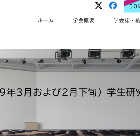
50
ホーム
学会概要
学会誌・
19年3月および2月下旬）学生研