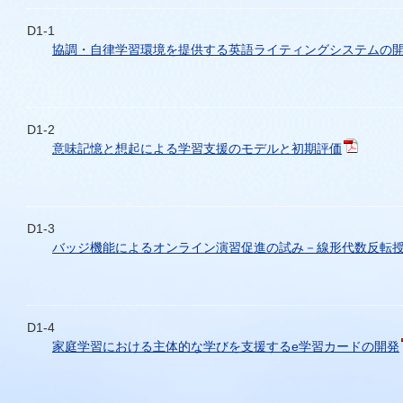
D1-1
協調・自律学習環境を提供する英語ライティングシステムの
D1-2
意味記憶と想起による学習支援のモデルと初期評価
D1-3
バッジ機能によるオンライン演習促進の試み－線形代数反転
D1-4
家庭学習における主体的な学びを支援するe学習カードの開発